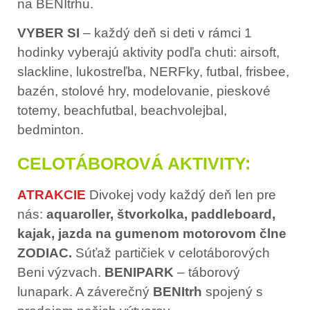
na BENItrhu.
VYBER SI
– každý deň si deti v rámci 1
hodinky vyberajú aktivity podľa chuti: airsoft,
slackline, lukostreľba, NERFky, futbal, frisbee,
bazén, stolové hry, modelovanie, pieskové
totemy, beachfutbal, beachvolejbal,
bedminton.
CELOTÁBOROVÁ AKTIVITY:
ATRAKCIE
Divokej vody každý deň len pre
nás:
aquaroller, štvorkolka, paddleboard,
kajak, jazda na gumenom motorovom člne
ZODIAC.
Súťaž partičiek v celotáborových
Beni výzvach.
BENIPARK
– táborový
lunapark. A záverečný
BENItrh
spojený s