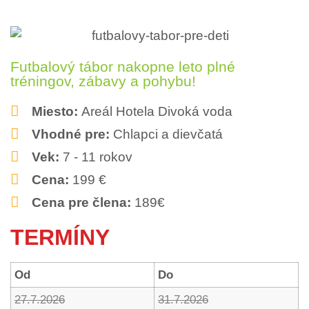
Futbalový tábor nakopne leto plné
tréningov, zábavy a pohybu!
Miesto:
Areál Hotela Divoká voda
Vhodné pre:
Chlapci a dievčatá
Vek:
7 - 11 rokov
Cena:
199 €
Cena pre člena:
189€
TERMÍNY
Od
Do
27.7.2026
31.7.2026