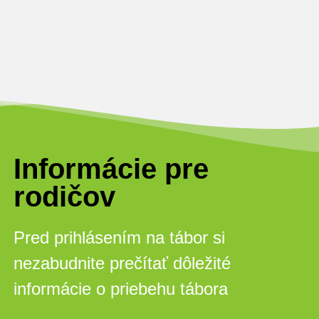
Informácie pre
rodičov
Pred prihlásením na tábor si
nezabudnite prečítať dôležité
informácie o priebehu tábora