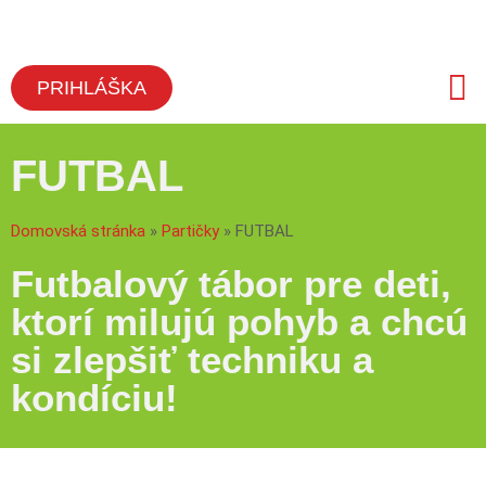
PRIHLÁŠKA
Pre 
Časté
FUTBAL
Domovská stránka
»
Partičky
»
FUTBAL
Futbalový tábor pre deti,
ktorí milujú pohyb a chcú
si zlepšiť techniku a
kondíciu!