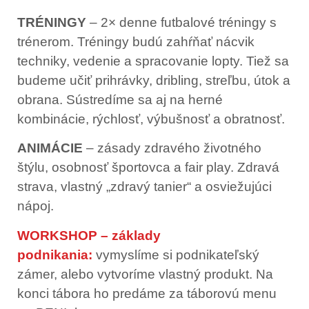
TRÉNINGY
– 2× denne futbalové tréningy s
trénerom. Tréningy budú zahŕňať nácvik
techniky, vedenie a spracovanie lopty. Tiež sa
budeme učiť prihrávky, dribling, streľbu, útok a
obrana. Sústredíme sa aj na herné
kombinácie, rýchlosť, výbušnosť a obratnosť.
ANIMÁCIE
– zásady zdravého životného
štýlu, osobnosť športovca a fair play. Zdravá
strava, vlastný „zdravý tanier“ a osviežujúci
nápoj.
WORKSHOP – základy
podnikania:
vymyslíme si podnikateľský
zámer, alebo vytvoríme vlastný produkt. Na
konci tábora ho predáme za táborovú menu