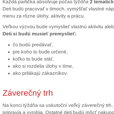
Každá partička absolvuje počas týždňa
2 tematic
Deti budú pracovať v tímoch, vymýšľať vlastné ná
menu za rôzne úlohy, aktivity a prácu.
Veľkou výzvou bude vymyslieť vlastnú aktivitu ale
Deti si budú musieť premyslieť:
čo budú predávať,
pre koho to bude určené,
koľko to bude stáť,
ako si rozdelia úlohy v tíme,
ako prilákajú zákazníkov.
Záverečný trh
Na konci týždňa sa uskutoční veľký záverečný trh, 
pripravia a vyrobia. Ostatné deti budú môcť nakupov