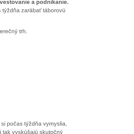
nvestovanie a podnikanie.
s týždňa zarábať táborovú
erečný trh.
 si počas týždňa vymyslia,
si tak vyskúšajú skutočný