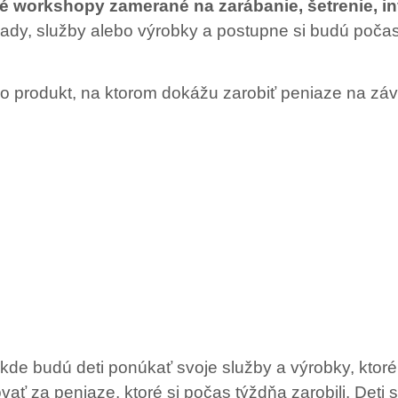
ké workshopy zamerané na zarábanie, šetrenie, i
pady, služby alebo výrobky a postupne si budú poča
bo produkt, na ktorom dokážu zarobiť peniaze na záv
kde budú deti ponúkať svoje služby a výrobky, ktoré
ať za peniaze, ktoré si počas týždňa zarobili. Deti 