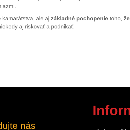
niazmi.
vé kamarátstva, ale aj
základné pochopenie
toho,
že
 niekedy aj riskovať a podnikať.
Infor
dujte nás