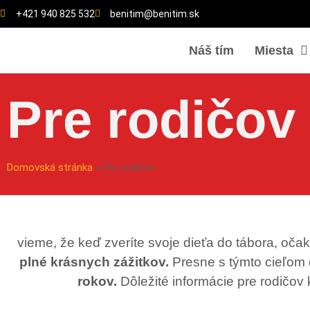
+421 940 825 532
benitim@benitim.sk
Náš tím
Miesta
Pre rodičov
Domovská stránka
»
Pre rodičov
vieme, že keď zveríte svoje dieťa do tábora, očak
plné krásnych zážitkov.
Presne s týmto cieľom
rokov.
Dôležité informácie pre rodičov 