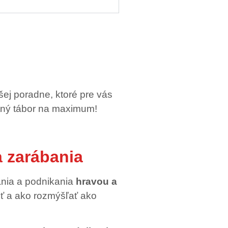
ej poradne, ktoré pre vás
letný tábor na maximum!
a zarábania
ania a podnikania
hravou a
riť a ako rozmýšľať ako