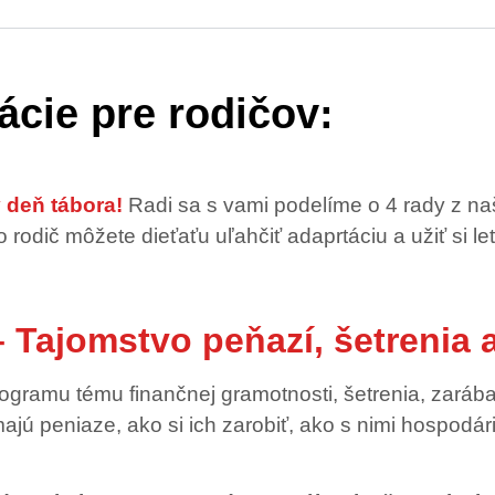
ácie pre rodičov:
ý deň tábora!
Radi sa s vami podelíme o 4 rady z naš
o rodič môžete dieťaťu uľahčiť adaprtáciu a užiť si 
 Tajomstvo peňazí, šetrenia 
gramu tému finančnej gramotnosti, šetrenia, zaráb
majú peniaze, ako si ich zarobiť, ako s nimi hospodá