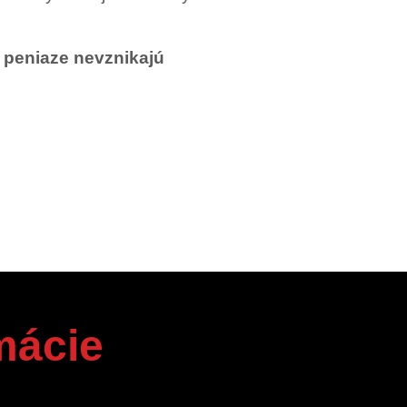
 peniaze nevznikajú
mácie